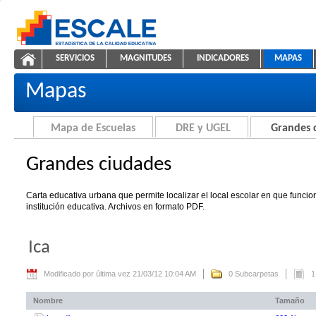
Saltar al contenido
SERVICIOS
MAGNITUDES
INDICADORES
MAPAS
Grandes ciudades
ESCALE - Unidad de Estadística Educativa
NAVEGACIÓN
Mapas
Mapa de Escuelas
DRE y UGEL
Grandes 
Grandes ciudades
Carta educativa urbana que permite localizar el local escolar en que funci
institución educativa. Archivos en formato PDF.
Ica
Modificado por última vez 21/03/12 10:04 AM
0 Subcarpetas
1
Nombre
Tamaño