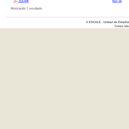
Ica.pdf
602,1k
Mostrando 1 resultado.
© ESCALE - Unidad de Estadísti
Correo el