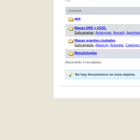
Carpeta
app
Mapas DRE y UGEL
Subcarpetas
:
Amazonas
,
Ancash
,
Apurima
Mapas grandes ciudades
Subcarpetas
:
Abancay
,
Arequipa
,
Cajamar
Metodologías
Mostrando 4 resultados.
No hay documentos en esta carpeta.