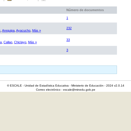
Número de documentos
1
232
c
,
Arequipa
,
Ayacucho
,
Más »
33
ca
,
Callao
,
Chiclayo
,
Más »
3
© ESCALE - Unidad de Estadística Educativa - Ministerio de Educación - 2024 v2.0.14
Correo electrónico - escale@minedu.gob.pe