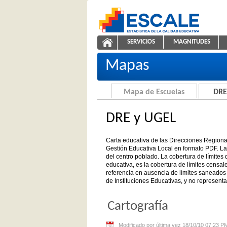
Saltar al contenido
SERVICIOS
MAGNITUDES
Carta educativa de DRE y UGEL
ESCALE - Unidad de Estadíst
NAVEGACIÓN
Mapas
Mapa de Escuelas
DRE
DRE y UGEL
Carta educativa de las Direcciones Region
Gestión Educativa Local en formato PDF. La 
del centro poblado. La cobertura de límites di
educativa, es la cobertura de límites censal
referencia en ausencia de límites saneados 
de Instituciones Educativas, y no representa
Cartografía
Modificado por última vez 18/10/10 07:23 P