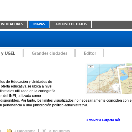
INDICADORES
MAPAS
ARCHIVO DE DATOS
ica Educativa
 y UGEL
Grandes ciudades
Editor
ales de Educación y Unidades de
oferta educativa se ubica a nivel
stritales utilizada en la cartografía
es del INEI, utilizada como
disponibles. Por tanto, los límites visualizados no necesariamente coinciden con 
n pertenencia a una jurisdicción político-administrativa.
« Volver a Carpeta raíz
M
4 Subcarpetas
0 Documentos