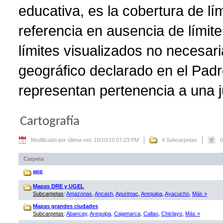
educativa, es la cobertura de lí
referencia en ausencia de límite
límites visualizados no necesar
geográfico declarado en el Padr
representan pertenencia a una ju
Cartografía
Modificado por última vez 18/10/10 07:23 PM
4 Subcarpetas
0
Carpeta
app
Mapas DRE y UGEL
Subcarpetas
:
Amazonas
,
Ancash
,
Apurimac
,
Arequipa
,
Ayacucho
,
Más »
Mapas grandes ciudades
Subcarpetas
:
Abancay
,
Arequipa
,
Cajamarca
,
Callao
,
Chiclayo
,
Más »