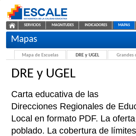
Saltar al contenido
SERVICIOS
MAGNITUDES
INDICADORES
MAPAS
Carta educativa de DRE y UGEL
ESCALE - Unidad de Estadística Educativa
NAVEGACIÓN
Mapas
Mapa de Escuelas
DRE y UGEL
Grandes 
DRE y UGEL
Carta educativa de las
Direcciones Regionales de Edu
Local en formato PDF. La oferta 
poblado. La cobertura de límites 