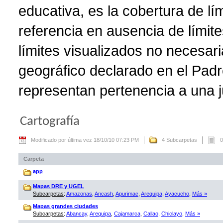
educativa, es la cobertura de lí
referencia en ausencia de límite
límites visualizados no necesar
geográfico declarado en el Padr
representan pertenencia a una ju
Cartografía
Modificado por última vez 18/10/10 07:23 PM
4 Subcarpetas
0
Carpeta
app
Mapas DRE y UGEL
Subcarpetas
:
Amazonas
,
Ancash
,
Apurimac
,
Arequipa
,
Ayacucho
,
Más »
Mapas grandes ciudades
Subcarpetas
:
Abancay
,
Arequipa
,
Cajamarca
,
Callao
,
Chiclayo
,
Más »