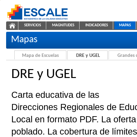
Saltar al contenido
SERVICIOS
MAGNITUDES
INDICADORES
MAPAS
Carta educativa de DRE y UGEL
ESCALE - Unidad de Estadística Educativa
NAVEGACIÓN
Mapas
Mapa de Escuelas
DRE y UGEL
Grandes 
DRE y UGEL
Carta educativa de las
Direcciones Regionales de Edu
Local en formato PDF. La oferta 
poblado. La cobertura de límites 