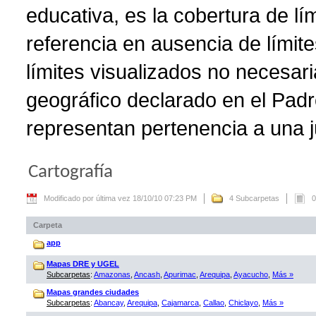
educativa, es la cobertura de lí
referencia en ausencia de límite
límites visualizados no necesar
geográfico declarado en el Padr
representan pertenencia a una ju
Cartografía
Modificado por última vez 18/10/10 07:23 PM
4 Subcarpetas
0
Carpeta
app
Mapas DRE y UGEL
Subcarpetas
:
Amazonas
,
Ancash
,
Apurimac
,
Arequipa
,
Ayacucho
,
Más »
Mapas grandes ciudades
Subcarpetas
:
Abancay
,
Arequipa
,
Cajamarca
,
Callao
,
Chiclayo
,
Más »