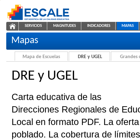
Saltar al contenido
SERVICIOS
MAGNITUDES
INDICADORES
MAPAS
Carta educativa de DRE y UGEL
ESCALE - Unidad de Estadística Educativa
NAVEGACIÓN
Mapas
Mapa de Escuelas
DRE y UGEL
Grandes 
DRE y UGEL
Carta educativa de las
Direcciones Regionales de Edu
Local en formato PDF. La oferta 
poblado. La cobertura de límites 