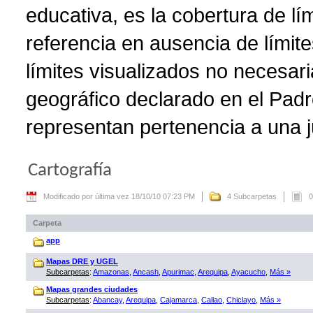
educativa, es la cobertura de lí
referencia en ausencia de límite
límites visualizados no necesar
geográfico declarado en el Padr
representan pertenencia a una ju
Cartografía
Modificado por última vez 18/10/10 07:23 PM
4 Subcarpetas
0
Carpeta
app
Mapas DRE y UGEL
Subcarpetas
:
Amazonas
,
Ancash
,
Apurimac
,
Arequipa
,
Ayacucho
,
Más »
Mapas grandes ciudades
Subcarpetas
:
Abancay
,
Arequipa
,
Cajamarca
,
Callao
,
Chiclayo
,
Más »