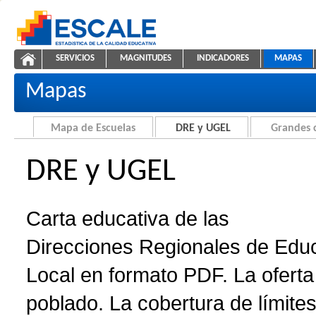
Saltar al contenido
SERVICIOS
MAGNITUDES
INDICADORES
MAPAS
Carta educativa de DRE y UGEL
ESCALE - Unidad de Estadística Educativa
NAVEGACIÓN
Mapas
Mapa de Escuelas
DRE y UGEL
Grandes 
DRE y UGEL
Carta educativa de las
Direcciones Regionales de Edu
Local en formato PDF. La oferta 
poblado. La cobertura de límites 