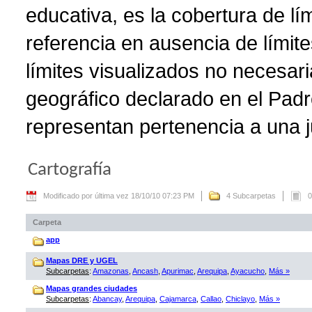
educativa, es la cobertura de lí
referencia en ausencia de límite
límites visualizados no necesar
geográfico declarado en el Padr
representan pertenencia a una ju
Cartografía
Modificado por última vez 18/10/10 07:23 PM
4 Subcarpetas
0
Carpeta
app
Mapas DRE y UGEL
Subcarpetas
:
Amazonas
,
Ancash
,
Apurimac
,
Arequipa
,
Ayacucho
,
Más »
Mapas grandes ciudades
Subcarpetas
:
Abancay
,
Arequipa
,
Cajamarca
,
Callao
,
Chiclayo
,
Más »