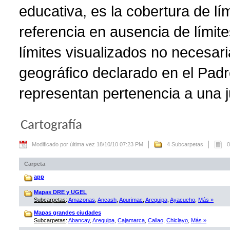
educativa, es la cobertura de lí
referencia en ausencia de límite
límites visualizados no necesar
geográfico declarado en el Padr
representan pertenencia a una ju
Cartografía
Modificado por última vez 18/10/10 07:23 PM
4 Subcarpetas
0
Carpeta
app
Mapas DRE y UGEL
Subcarpetas
:
Amazonas
,
Ancash
,
Apurimac
,
Arequipa
,
Ayacucho
,
Más »
Mapas grandes ciudades
Subcarpetas
:
Abancay
,
Arequipa
,
Cajamarca
,
Callao
,
Chiclayo
,
Más »