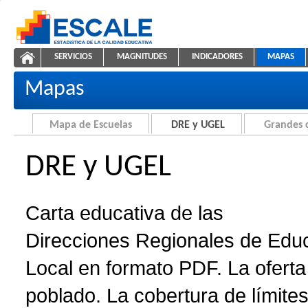
Saltar al contenido
SERVICIOS
MAGNITUDES
INDICADORES
MAPAS
Carta educativa de DRE y UGEL
ESCALE - Unidad de Estadística Educativa
NAVEGACIÓN
Mapas
Mapa de Escuelas
DRE y UGEL
Grandes 
DRE y UGEL
Carta educativa de las
Direcciones Regionales de Edu
Local en formato PDF. La oferta 
poblado. La cobertura de límites 