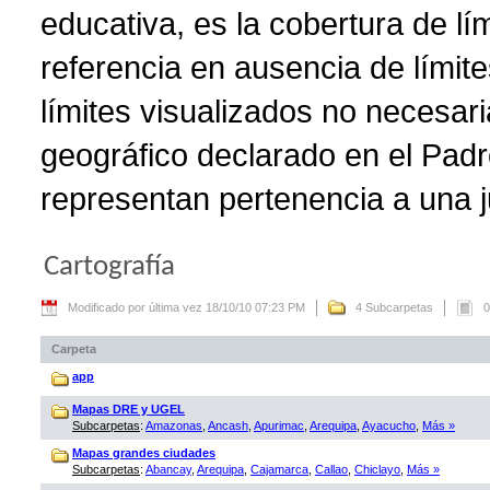
educativa, es la cobertura de lí
referencia en ausencia de límite
límites visualizados no necesar
geográfico declarado en el Padr
representan pertenencia a una ju
Cartografía
Modificado por última vez 18/10/10 07:23 PM
4 Subcarpetas
0
Carpeta
app
Mapas DRE y UGEL
Subcarpetas
:
Amazonas
,
Ancash
,
Apurimac
,
Arequipa
,
Ayacucho
,
Más »
Mapas grandes ciudades
Subcarpetas
:
Abancay
,
Arequipa
,
Cajamarca
,
Callao
,
Chiclayo
,
Más »