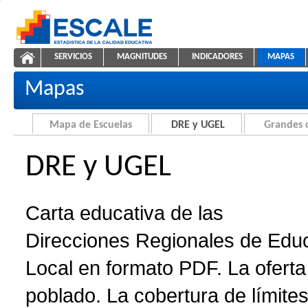
Saltar al contenido
SERVICIOS
MAGNITUDES
INDICADORES
MAPAS
Carta educativa de DRE y UGEL
ESCALE - Unidad de Estadística Educativa
NAVEGACIÓN
Mapas
Mapa de Escuelas
DRE y UGEL
Grandes 
DRE y UGEL
Carta educativa de las
Direcciones Regionales de Edu
Local en formato PDF. La oferta 
poblado. La cobertura de límites 