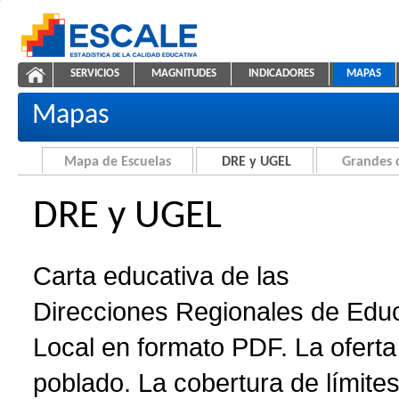
Saltar al contenido
SERVICIOS
MAGNITUDES
INDICADORES
MAPAS
Carta educativa de DRE y UGEL
ESCALE - Unidad de Estadística Educativa
NAVEGACIÓN
Mapas
Mapa de Escuelas
DRE y UGEL
Grandes 
DRE y UGEL
Carta educativa de las
Direcciones Regionales de Edu
Local en formato PDF. La oferta 
poblado. La cobertura de límites 