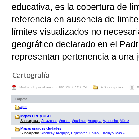
educativa, es la cobertura de lí
referencia en ausencia de límite
límites visualizados no necesar
geográfico declarado en el Padr
representan pertenencia a una ju
Cartografía
Modificado por última vez 18/10/10 07:23 PM
4 Subcarpetas
0
Carpeta
app
Mapas DRE y UGEL
Subcarpetas
:
Amazonas
,
Ancash
,
Apurimac
,
Arequipa
,
Ayacucho
,
Más »
Mapas grandes ciudades
Subcarpetas
:
Abancay
,
Arequipa
,
Cajamarca
,
Callao
,
Chiclayo
,
Más »