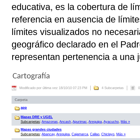
educativa, es la cobertura de lí
referencia en ausencia de límite
límites visualizados no necesar
geográfico declarado en el Padr
representan pertenencia a una ju
Cartografía
Modificado por última vez 18/10/10 07:23 PM
4 Subcarpetas
0
Carpeta
app
Mapas DRE y UGEL
Subcarpetas
:
Amazonas
,
Ancash
,
Apurimac
,
Arequipa
,
Ayacucho
,
Más »
Mapas grandes ciudades
Subcarpetas
:
Abancay
,
Arequipa
,
Cajamarca
,
Callao
,
Chiclayo
,
Más »