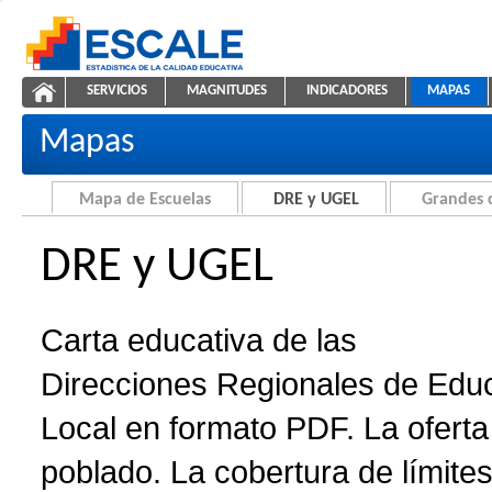
Saltar al contenido
SERVICIOS
MAGNITUDES
INDICADORES
MAPAS
Carta educativa de DRE y UGEL
ESCALE - Unidad de Estadística Educativa
NAVEGACIÓN
Mapas
Mapa de Escuelas
DRE y UGEL
Grandes 
DRE y UGEL
Carta educativa de las
Direcciones Regionales de Edu
Local en formato PDF. La oferta 
poblado. La cobertura de límites 