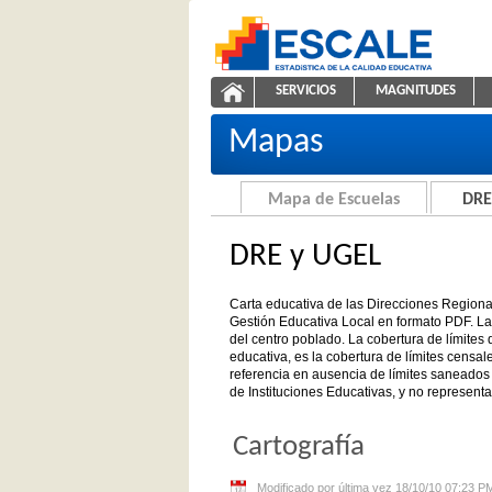
Saltar al contenido
SERVICIOS
MAGNITUDES
Carta educativa de DRE y UGEL
ESCALE - Unidad de Estadíst
NAVEGACIÓN
Mapas
Mapa de Escuelas
DRE
DRE y UGEL
Carta educativa de las Direcciones Region
Gestión Educativa Local en formato PDF. La 
del centro poblado. La cobertura de límites di
educativa, es la cobertura de límites censal
referencia en ausencia de límites saneados 
de Instituciones Educativas, y no representa
Cartografía
Modificado por última vez 18/10/10 07:23 P