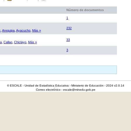
Número de documentos
1
232
c
,
Arequipa
,
Ayacucho
,
Más »
33
ca
,
Callao
,
Chiclayo
,
Más »
3
© ESCALE - Unidad de Estadística Educativa - Ministerio de Educación - 2024 v2.0.14
Correo electrónico - escale@minedu.gob.pe