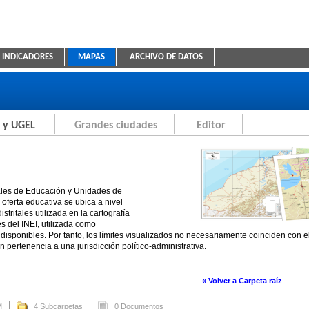
INDICADORES
MAPAS
ARCHIVO DE DATOS
ica Educativa
 y UGEL
Grandes ciudades
Editor
ales de Educación y Unidades de
oferta educativa se ubica a nivel
stritales utilizada en la cartografía
es del INEI, utilizada como
disponibles. Por tanto, los límites visualizados no necesariamente coinciden con 
n pertenencia a una jurisdicción político-administrativa.
« Volver a Carpeta raíz
M
4 Subcarpetas
0 Documentos