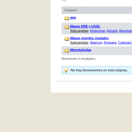
Carpeta
app
Mapas DRE y UGEL
Subcarpetas
:
Amazonas
,
Ancash
,
Apurima
Mapas grandes ciudades
Subcarpetas
:
Abancay
,
Arequipa
,
Cajamar
Metodologías
Mostrando 4 resultados.
No hay documentos en esta carpeta.