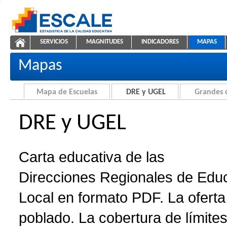
Saltar al contenido
SERVICIOS
MAGNITUDES
INDICADORES
MAPAS
Carta educativa de DRE y UGEL
ESCALE - Unidad de Estadística Educativa
NAVEGACIÓN
Mapas
Mapa de Escuelas
DRE y UGEL
Grandes 
DRE y UGEL
Carta educativa de las
Direcciones Regionales de Edu
Local en formato PDF. La oferta 
poblado. La cobertura de límites 