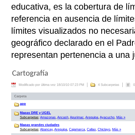
educativa, es la cobertura de lí
referencia en ausencia de límite
límites visualizados no necesar
geográfico declarado en el Padr
representan pertenencia a una ju
Cartografía
Modificado por última vez 18/10/10 07:23 PM
4 Subcarpetas
0
Carpeta
app
Mapas DRE y UGEL
Subcarpetas
:
Amazonas
,
Ancash
,
Apurimac
,
Arequipa
,
Ayacucho
,
Más »
Mapas grandes ciudades
Subcarpetas
:
Abancay
,
Arequipa
,
Cajamarca
,
Callao
,
Chiclayo
,
Más »