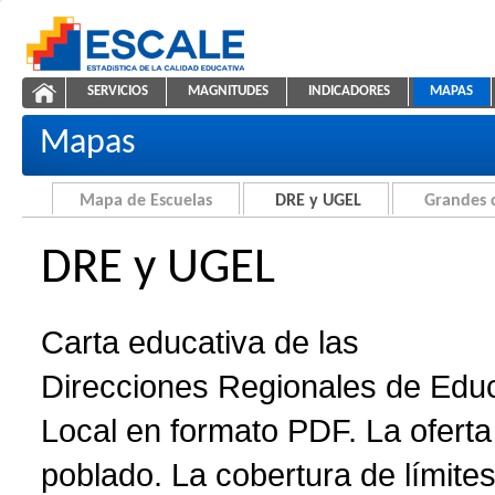
Saltar al contenido
SERVICIOS
MAGNITUDES
INDICADORES
MAPAS
Carta educativa de DRE y UGEL
ESCALE - Unidad de Estadística Educativa
NAVEGACIÓN
Mapas
Mapa de Escuelas
DRE y UGEL
Grandes 
DRE y UGEL
Carta educativa de las
Direcciones Regionales de Edu
Local en formato PDF. La oferta 
poblado. La cobertura de límites 