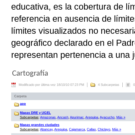
educativa, es la cobertura de lí
referencia en ausencia de límite
límites visualizados no necesar
geográfico declarado en el Padr
representan pertenencia a una ju
Cartografía
Modificado por última vez 18/10/10 07:23 PM
4 Subcarpetas
0
Carpeta
app
Mapas DRE y UGEL
Subcarpetas
:
Amazonas
,
Ancash
,
Apurimac
,
Arequipa
,
Ayacucho
,
Más »
Mapas grandes ciudades
Subcarpetas
:
Abancay
,
Arequipa
,
Cajamarca
,
Callao
,
Chiclayo
,
Más »