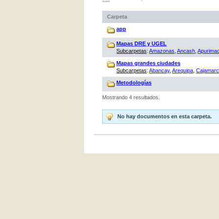
Carpeta
app
Mapas DRE y UGEL
Subcarpetas
:
Amazonas
,
Ancash
,
Apurima
Mapas grandes ciudades
Subcarpetas
:
Abancay
,
Arequipa
,
Cajamar
Metodologías
Mostrando 4 resultados.
No hay documentos en esta carpeta.