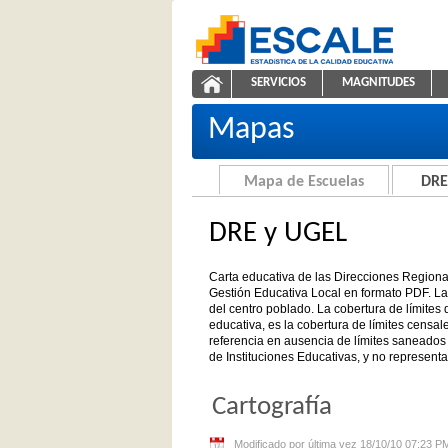
Saltar al contenido
SERVICIOS
MAGNITUDES
Carta educativa de DRE y UGEL
ESCALE - Unidad de Estadíst
NAVEGACIÓN
Mapas
Mapa de Escuelas
DRE
DRE y UGEL
Carta educativa de las Direcciones Region
Gestión Educativa Local en formato PDF. La 
del centro poblado. La cobertura de límites di
educativa, es la cobertura de límites censal
referencia en ausencia de límites saneados 
de Instituciones Educativas, y no representa
Cartografía
Modificado por última vez 18/10/10 07:23 P