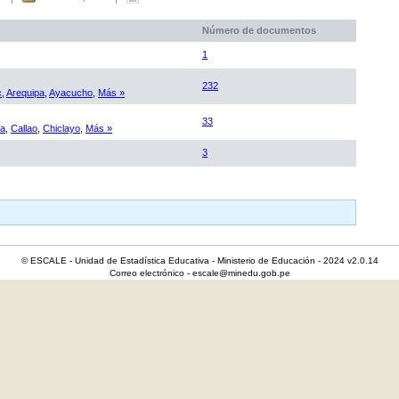
Número de documentos
1
232
c
,
Arequipa
,
Ayacucho
,
Más »
33
ca
,
Callao
,
Chiclayo
,
Más »
3
© ESCALE - Unidad de Estadística Educativa - Ministerio de Educación - 2024 v2.0.14
Correo electrónico - escale@minedu.gob.pe