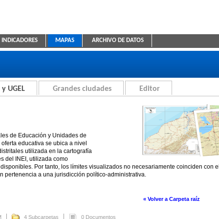
INDICADORES
MAPAS
ARCHIVO DE DATOS
ica Educativa
 y UGEL
Grandes ciudades
Editor
ales de Educación y Unidades de
oferta educativa se ubica a nivel
stritales utilizada en la cartografía
es del INEI, utilizada como
disponibles. Por tanto, los límites visualizados no necesariamente coinciden con 
n pertenencia a una jurisdicción político-administrativa.
« Volver a Carpeta raíz
M
4 Subcarpetas
0 Documentos