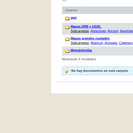
Carpeta
app
Mapas DRE y UGEL
Subcarpetas
:
Amazonas
,
Ancash
,
Apurima
Mapas grandes ciudades
Subcarpetas
:
Abancay
,
Arequipa
,
Cajamar
Metodologías
Mostrando 4 resultados.
No hay documentos en esta carpeta.