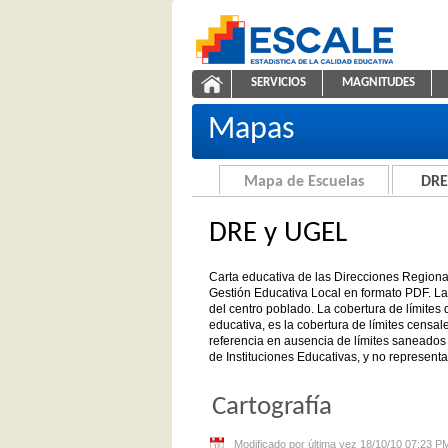
Saltar al contenido
SERVICIOS
MAGNITUDES
Carta educativa de DRE y UGEL
ESCALE - Unidad de Estadíst
NAVEGACIÓN
Mapas
Mapa de Escuelas
DRE
DRE y UGEL
Carta educativa de las Direcciones Region
Gestión Educativa Local en formato PDF. La 
del centro poblado. La cobertura de límites di
educativa, es la cobertura de límites censal
referencia en ausencia de límites saneados 
de Instituciones Educativas, y no representa
Cartografía
Modificado por última vez 18/10/10 07:23 P