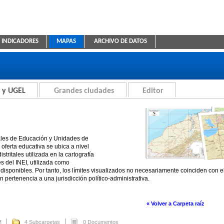
INDICADORES
MAPAS
ARCHIVO DE DATOS
ica Educativa
 y UGEL
Grandes ciudades
Editor
ales de Educación y Unidades de
oferta educativa se ubica a nivel
stritales utilizada en la cartografía
es del INEI, utilizada como
disponibles. Por tanto, los límites visualizados no necesariamente coinciden con 
n pertenencia a una jurisdicción político-administrativa.
« Volver a Carpeta raíz
M
4 Subcarpetas
0 Documentos