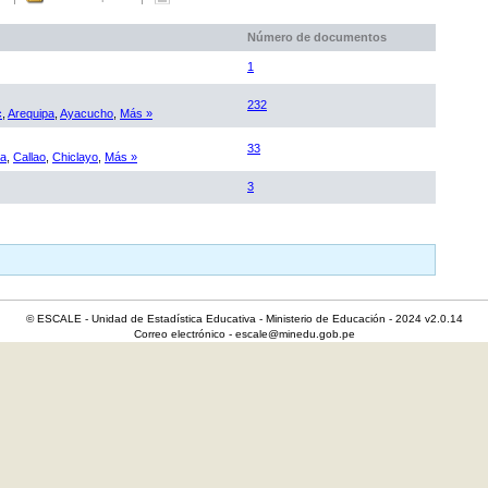
Número de documentos
1
232
c
,
Arequipa
,
Ayacucho
,
Más »
33
ca
,
Callao
,
Chiclayo
,
Más »
3
© ESCALE - Unidad de Estadística Educativa - Ministerio de Educación - 2024 v2.0.14
Correo electrónico - escale@minedu.gob.pe