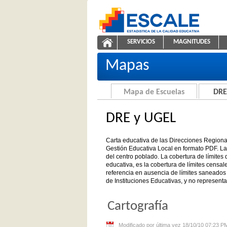
Saltar al contenido
SERVICIOS
MAGNITUDES
Carta educativa de DRE y UGEL
ESCALE - Unidad de Estadíst
NAVEGACIÓN
Mapas
Mapa de Escuelas
DRE
DRE y UGEL
Carta educativa de las Direcciones Region
Gestión Educativa Local en formato PDF. La 
del centro poblado. La cobertura de límites di
educativa, es la cobertura de límites censal
referencia en ausencia de límites saneados 
de Instituciones Educativas, y no representa
Cartografía
Modificado por última vez 18/10/10 07:23 P