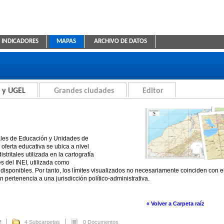
INDICADORES
MAPAS
ARCHIVO DE DATOS
ica Educativa
 y UGEL
Grandes ciudades
Editor
ales de Educación y Unidades de
oferta educativa se ubica a nivel
stritales utilizada en la cartografía
es del INEI, utilizada como
disponibles. Por tanto, los límites visualizados no necesariamente coinciden con 
n pertenencia a una jurisdicción político-administrativa.
« Volver a Carpeta raíz
M
4 Subcarpetas
0 Documentos