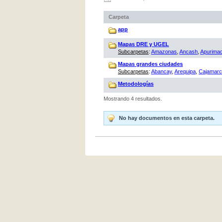
Carpeta
app
Mapas DRE y UGEL
Subcarpetas
:
Amazonas
,
Ancash
,
Apurima
Mapas grandes ciudades
Subcarpetas
:
Abancay
,
Arequipa
,
Cajamar
Metodologías
Mostrando 4 resultados.
No hay documentos en esta carpeta.