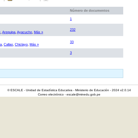
Número de documentos
1
232
c
,
Arequipa
,
Ayacucho
,
Más »
33
ca
,
Callao
,
Chiclayo
,
Más »
3
© ESCALE - Unidad de Estadística Educativa - Ministerio de Educación - 2024 v2.0.14
Correo electrónico - escale@minedu.gob.pe