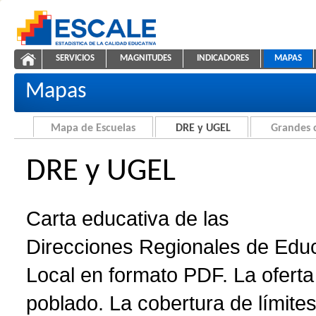
Saltar al contenido
SERVICIOS
MAGNITUDES
INDICADORES
MAPAS
Carta educativa de DRE y UGEL
ESCALE - Unidad de Estadística Educativa
NAVEGACIÓN
Mapas
Mapa de Escuelas
DRE y UGEL
Grandes 
DRE y UGEL
Carta educativa de las
Direcciones Regionales de Edu
Local en formato PDF. La oferta 
poblado. La cobertura de límites 