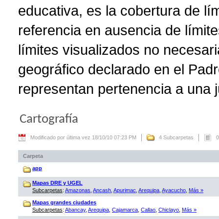
educativa, es la cobertura de lí
referencia en ausencia de límite
límites visualizados no necesar
geográfico declarado en el Padr
representan pertenencia a una ju
Cartografía
Modificado por última vez 18/10/10 07:23 PM
4 Subcarpetas
0
Carpeta
app
Mapas DRE y UGEL
Subcarpetas
:
Amazonas
,
Ancash
,
Apurimac
,
Arequipa
,
Ayacucho
,
Más »
Mapas grandes ciudades
Subcarpetas
:
Abancay
,
Arequipa
,
Cajamarca
,
Callao
,
Chiclayo
,
Más »