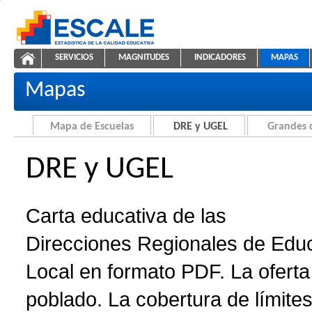
Saltar al contenido
SERVICIOS
MAGNITUDES
INDICADORES
MAPAS
Carta educativa de DRE y UGEL
ESCALE - Unidad de Estadística Educativa
NAVEGACIÓN
Mapas
Mapa de Escuelas
DRE y UGEL
Grandes 
DRE y UGEL
Carta educativa de las
Direcciones Regionales de Edu
Local en formato PDF. La oferta 
poblado. La cobertura de límites 