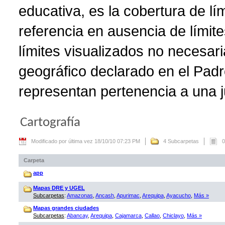
educativa, es la cobertura de lí
referencia en ausencia de límite
límites visualizados no necesar
geográfico declarado en el Padr
representan pertenencia a una ju
Cartografía
Modificado por última vez 18/10/10 07:23 PM
4 Subcarpetas
0
Carpeta
app
Mapas DRE y UGEL
Subcarpetas
:
Amazonas
,
Ancash
,
Apurimac
,
Arequipa
,
Ayacucho
,
Más »
Mapas grandes ciudades
Subcarpetas
:
Abancay
,
Arequipa
,
Cajamarca
,
Callao
,
Chiclayo
,
Más »