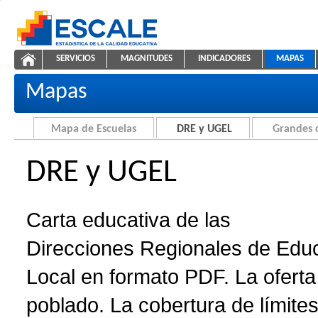
Saltar al contenido
SERVICIOS
MAGNITUDES
INDICADORES
MAPAS
Carta educativa de DRE y UGEL
ESCALE - Unidad de Estadística Educativa
NAVEGACIÓN
Mapas
Mapa de Escuelas
DRE y UGEL
Grandes 
DRE y UGEL
Carta educativa de las
Direcciones Regionales de Edu
Local en formato PDF. La oferta 
poblado. La cobertura de límites 