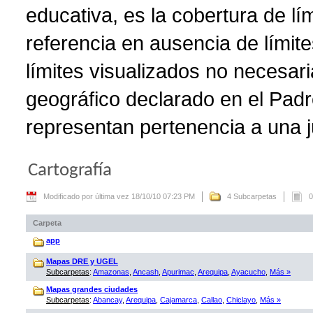
educativa, es la cobertura de lí
referencia en ausencia de límite
límites visualizados no necesar
geográfico declarado en el Padr
representan pertenencia a una ju
Cartografía
Modificado por última vez 18/10/10 07:23 PM
4 Subcarpetas
0
Carpeta
app
Mapas DRE y UGEL
Subcarpetas
:
Amazonas
,
Ancash
,
Apurimac
,
Arequipa
,
Ayacucho
,
Más »
Mapas grandes ciudades
Subcarpetas
:
Abancay
,
Arequipa
,
Cajamarca
,
Callao
,
Chiclayo
,
Más »