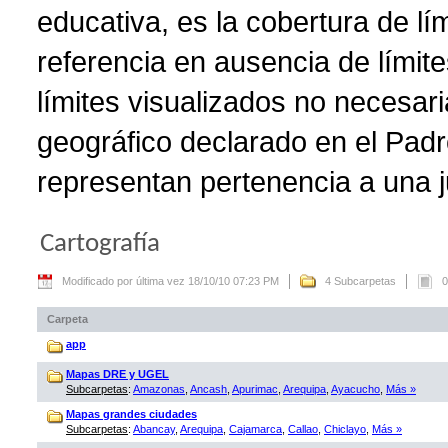
educativa, es la cobertura de lí
referencia en ausencia de límite
límites visualizados no necesar
geográfico declarado en el Padr
representan pertenencia a una ju
Cartografía
Modificado por última vez 18/10/10 07:23 PM
4 Subcarpetas
0
Carpeta
app
Mapas DRE y UGEL
Subcarpetas
:
Amazonas
,
Ancash
,
Apurimac
,
Arequipa
,
Ayacucho
,
Más »
Mapas grandes ciudades
Subcarpetas
:
Abancay
,
Arequipa
,
Cajamarca
,
Callao
,
Chiclayo
,
Más »