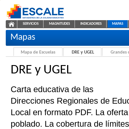
Saltar al contenido
SERVICIOS
MAGNITUDES
INDICADORES
MAPAS
Carta educativa de DRE y UGEL
ESCALE - Unidad de Estadística Educativa
NAVEGACIÓN
Mapas
Mapa de Escuelas
DRE y UGEL
Grandes 
DRE y UGEL
Carta educativa de las
Direcciones Regionales de Edu
Local en formato PDF. La oferta 
poblado. La cobertura de límites 