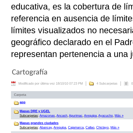
educativa, es la cobertura de lí
referencia en ausencia de límite
límites visualizados no necesar
geográfico declarado en el Padr
representan pertenencia a una ju
Cartografía
Modificado por última vez 18/10/10 07:23 PM
4 Subcarpetas
0
Carpeta
app
Mapas DRE y UGEL
Subcarpetas
:
Amazonas
,
Ancash
,
Apurimac
,
Arequipa
,
Ayacucho
,
Más »
Mapas grandes ciudades
Subcarpetas
:
Abancay
,
Arequipa
,
Cajamarca
,
Callao
,
Chiclayo
,
Más »