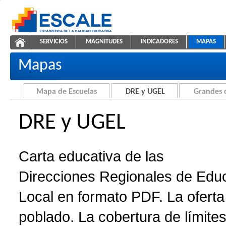
Saltar al contenido
SERVICIOS
MAGNITUDES
INDICADORES
MAPAS
Carta educativa de DRE y UGEL
ESCALE - Unidad de Estadística Educativa
NAVEGACIÓN
Mapas
Mapa de Escuelas
DRE y UGEL
Grandes 
DRE y UGEL
Carta educativa de las
Direcciones Regionales de Edu
Local en formato PDF. La oferta 
poblado. La cobertura de límites 