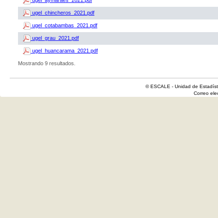
ugel_aymaraes_2021.pdf
ugel_chincheros_2021.pdf
ugel_cotabambas_2021.pdf
ugel_grau_2021.pdf
ugel_huancarama_2021.pdf
Mostrando 9 resultados.
© ESCALE - Unidad de Estadísti
Correo el