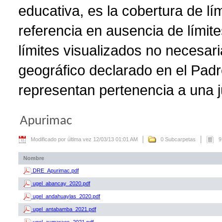
educativa, es la cobertura de lí
referencia en ausencia de límite
límites visualizados no necesar
geográfico declarado en el Padr
representan pertenencia a una ju
Apurimac
Modificado por última vez 12/03/13 01:01 AM
0 Subcarpetas
9
Nombre
DRE_Apurimac.pdf
ugel_abancay_2020.pdf
ugel_andahuaylas_2020.pdf
ugel_antabamba_2021.pdf