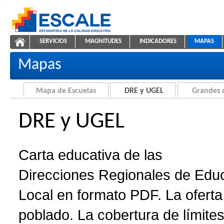
Saltar al contenido
SERVICIOS
MAGNITUDES
INDICADORES
MAPAS
Carta educativa de DRE y UGEL
ESCALE - Unidad de Estadística Educativa
NAVEGACIÓN
Mapas
Mapa de Escuelas
DRE y UGEL
Grandes 
DRE y UGEL
Carta educativa de las
Direcciones Regionales de Edu
Local en formato PDF. La oferta 
poblado. La cobertura de límites 