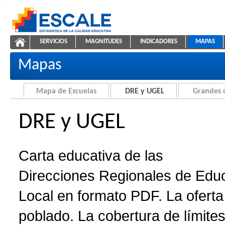
Saltar al contenido
SERVICIOS
MAGNITUDES
INDICADORES
MAPAS
Carta educativa de DRE y UGEL
ESCALE - Unidad de Estadística Educativa
NAVEGACIÓN
Mapas
Mapa de Escuelas
DRE y UGEL
Grandes 
DRE y UGEL
Carta educativa de las
Direcciones Regionales de Edu
Local en formato PDF. La oferta 
poblado. La cobertura de límites 