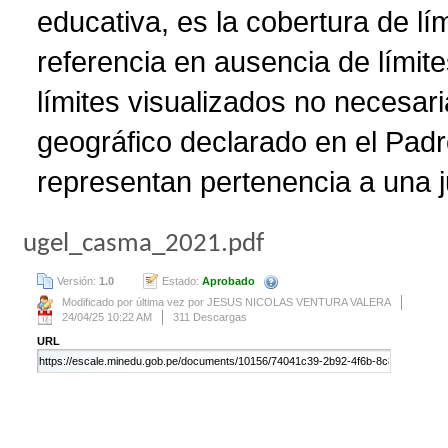
educativa, es la cobertura de lí
referencia en ausencia de límite
límites visualizados no necesar
geográfico declarado en el Padr
representan pertenencia a una ju
ugel_casma_2021.pdf
Versión:
1.0
Estado:
Aprobado
Se creará automáticamente una nue
Modificado por última vez por JESUS NICOLAS VENTURA VALERA
24/04/25 10:22 AM
311 Descargas
URL