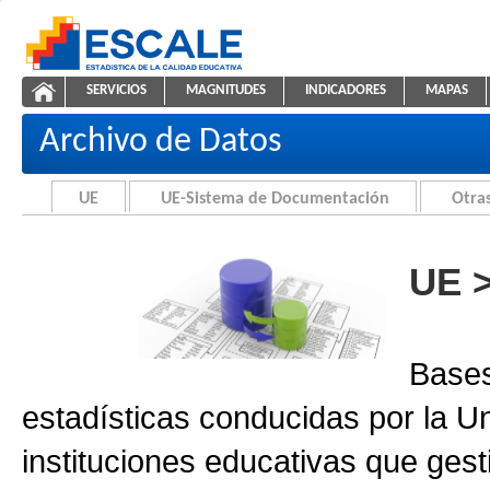
Saltar al contenido
SERVICIOS
MAGNITUDES
INDICADORES
MAPAS
Archivo de Datos
ESCALE - Unidad de Estadística Educativa
NAVEGACIÓN
Archivo de Datos
UE
UE-Sistema de Documentación
Otras
UE 
Bases
estadísticas conducidas por la U
instituciones educativas que gest