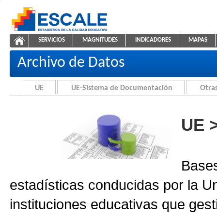
Saltar al contenido
SERVICIOS
MAGNITUDES
INDICADORES
MAPAS
Archivo de Datos
ESCALE - Unidad de Estadística Educativa
NAVEGACIÓN
Archivo de Datos
UE
UE-Sistema de Documentación
Otras
UE 
Bases
estadísticas conducidas por la U
instituciones educativas que gest