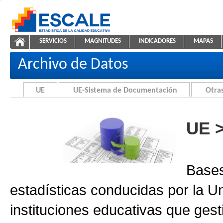
Saltar al contenido
SERVICIOS
MAGNITUDES
INDICADORES
MAPAS
Archivo de Datos
ESCALE - Unidad de Estadística Educativa
NAVEGACIÓN
Archivo de Datos
UE
UE-Sistema de Documentación
Otras
UE 
Bases
estadísticas conducidas por la U
instituciones educativas que gest