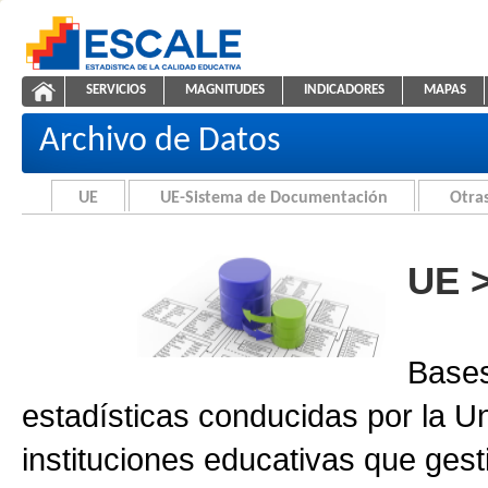
Saltar al contenido
SERVICIOS
MAGNITUDES
INDICADORES
MAPAS
Archivo de Datos
ESCALE - Unidad de Estadística Educativa
NAVEGACIÓN
Archivo de Datos
UE
UE-Sistema de Documentación
Otras
UE 
Bases
estadísticas conducidas por la U
instituciones educativas que gest