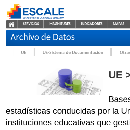
Saltar al contenido
SERVICIOS
MAGNITUDES
INDICADORES
MAPAS
Archivo de Datos
ESCALE - Unidad de Estadística Educativa
NAVEGACIÓN
Archivo de Datos
UE
UE-Sistema de Documentación
Otras
UE 
Bases
estadísticas conducidas por la U
instituciones educativas que gest