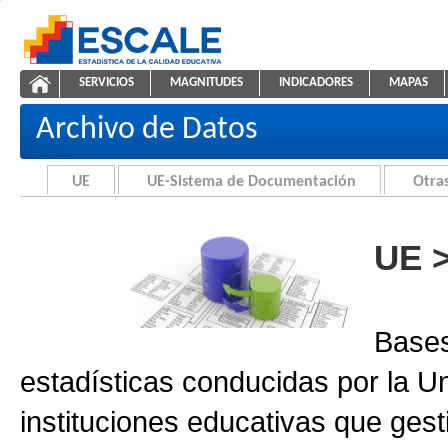
Saltar al contenido
SERVICIOS
MAGNITUDES
INDICADORES
MAPAS
Archivo de Datos
ESCALE - Unidad de Estadística Educativa
NAVEGACIÓN
Archivo de Datos
UE
UE-Sistema de Documentación
Otras
UE 
Bases
estadísticas conducidas por la U
instituciones educativas que gest