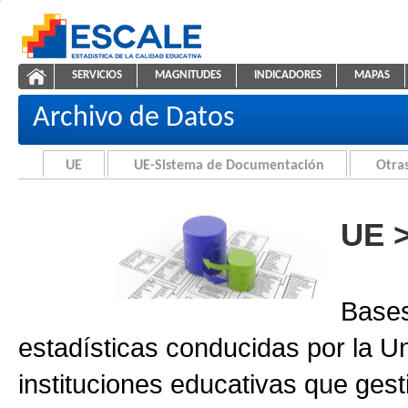
Saltar al contenido
SERVICIOS
MAGNITUDES
INDICADORES
MAPAS
Archivo de Datos
ESCALE - Unidad de Estadística Educativa
NAVEGACIÓN
Archivo de Datos
UE
UE-Sistema de Documentación
Otras
UE 
Bases
estadísticas conducidas por la U
instituciones educativas que gest