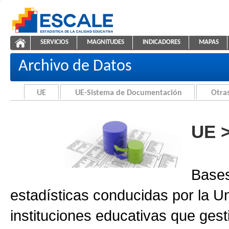
Saltar al contenido
SERVICIOS
MAGNITUDES
INDICADORES
MAPAS
Archivo de Datos
ESCALE - Unidad de Estadística Educativa
NAVEGACIÓN
Archivo de Datos
UE
UE-Sistema de Documentación
Otras
UE 
Bases
estadísticas conducidas por la U
instituciones educativas que gest