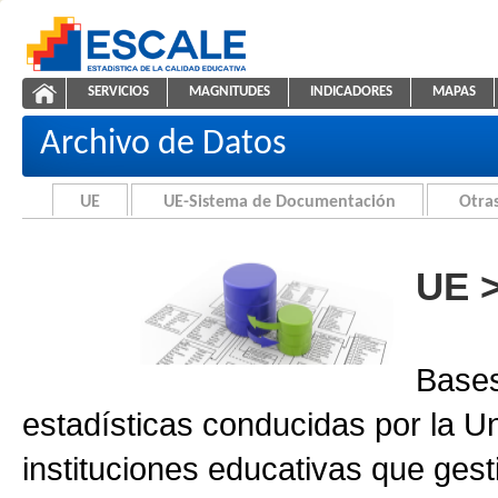
Saltar al contenido
SERVICIOS
MAGNITUDES
INDICADORES
MAPAS
Archivo de Datos
ESCALE - Unidad de Estadística Educativa
NAVEGACIÓN
Archivo de Datos
UE
UE-Sistema de Documentación
Otras
UE 
Bases
estadísticas conducidas por la U
instituciones educativas que gest