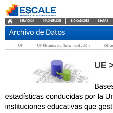
Saltar al contenido
SERVICIOS
MAGNITUDES
INDICADORES
MAPAS
Archivo de Datos
ESCALE - Unidad de Estadística Educativa
NAVEGACIÓN
Archivo de Datos
UE
UE-Sistema de Documentación
Otras
UE 
Bases
estadísticas conducidas por la U
instituciones educativas que gest