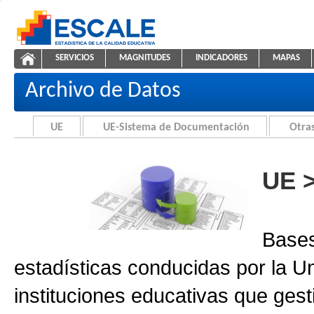
Saltar al contenido
SERVICIOS
MAGNITUDES
INDICADORES
MAPAS
Archivo de Datos
ESCALE - Unidad de Estadística Educativa
NAVEGACIÓN
Archivo de Datos
UE
UE-Sistema de Documentación
Otras
UE 
Bases
estadísticas conducidas por la U
instituciones educativas que gest