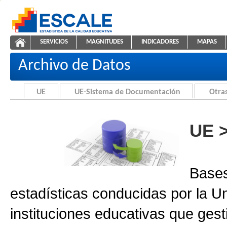
Saltar al contenido
SERVICIOS
MAGNITUDES
INDICADORES
MAPAS
Archivo de Datos
ESCALE - Unidad de Estadística Educativa
NAVEGACIÓN
Archivo de Datos
UE
UE-Sistema de Documentación
Otras
UE 
Bases
estadísticas conducidas por la U
instituciones educativas que gest