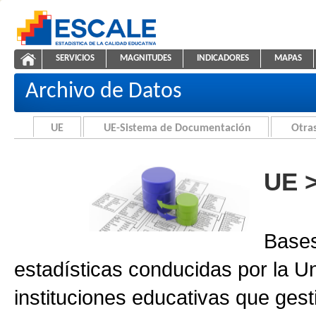
Saltar al contenido
SERVICIOS
MAGNITUDES
INDICADORES
MAPAS
Archivo de Datos
ESCALE - Unidad de Estadística Educativa
NAVEGACIÓN
Archivo de Datos
UE
UE-Sistema de Documentación
Otras
UE 
Bases
estadísticas conducidas por la U
instituciones educativas que gest