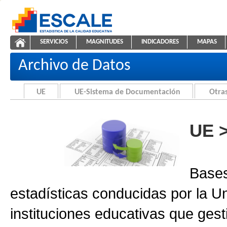
Saltar al contenido
SERVICIOS
MAGNITUDES
INDICADORES
MAPAS
Archivo de Datos
ESCALE - Unidad de Estadística Educativa
NAVEGACIÓN
Archivo de Datos
UE
UE-Sistema de Documentación
Otras
UE 
Bases
estadísticas conducidas por la U
instituciones educativas que gest