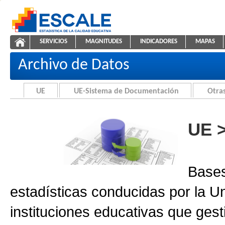
Saltar al contenido
SERVICIOS
MAGNITUDES
INDICADORES
MAPAS
Archivo de Datos
ESCALE - Unidad de Estadística Educativa
NAVEGACIÓN
Archivo de Datos
UE
UE-Sistema de Documentación
Otras
UE 
Bases
estadísticas conducidas por la U
instituciones educativas que gest