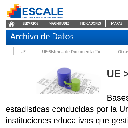
Saltar al contenido
SERVICIOS
MAGNITUDES
INDICADORES
MAPAS
Archivo de Datos
ESCALE - Unidad de Estadística Educativa
NAVEGACIÓN
Archivo de Datos
UE
UE-Sistema de Documentación
Otras
UE 
Bases
estadísticas conducidas por la U
instituciones educativas que gest