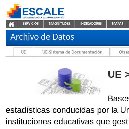
Saltar al contenido
SERVICIOS
MAGNITUDES
INDICADORES
MAPAS
Archivo de Datos
ESCALE - Unidad de Estadística Educativa
NAVEGACIÓN
Archivo de Datos
UE
UE-Sistema de Documentación
Otras
UE 
Bases
estadísticas conducidas por la U
instituciones educativas que gest