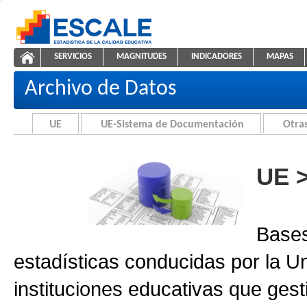
Saltar al contenido
SERVICIOS
MAGNITUDES
INDICADORES
MAPAS
Archivo de Datos
ESCALE - Unidad de Estadística Educativa
NAVEGACIÓN
Archivo de Datos
UE
UE-Sistema de Documentación
Otras
UE 
Bases
estadísticas conducidas por la U
instituciones educativas que gest