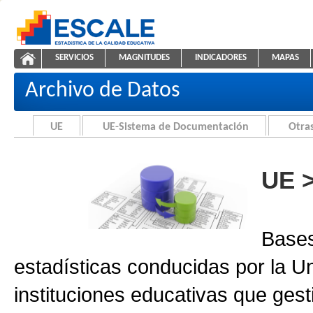
Saltar al contenido
SERVICIOS
MAGNITUDES
INDICADORES
MAPAS
Archivo de Datos
ESCALE - Unidad de Estadística Educativa
NAVEGACIÓN
Archivo de Datos
UE
UE-Sistema de Documentación
Otras
UE 
Bases
estadísticas conducidas por la U
instituciones educativas que gest