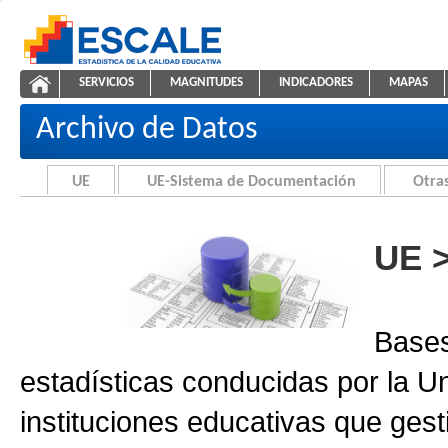
Saltar al contenido
SERVICIOS
MAGNITUDES
INDICADORES
MAPAS
Archivo de Datos
ESCALE - Unidad de Estadística Educativa
NAVEGACIÓN
Archivo de Datos
UE
UE-Sistema de Documentación
Otras
UE 
Bases
estadísticas conducidas por la U
instituciones educativas que gest