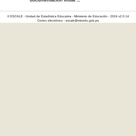
documentación vitual ...
© ESCALE - Unidad de Estadística Educativa - Ministerio de Educación - 2024 v2.0.14
Correo electrónico - escale@minedu.gob.pe