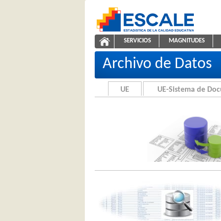
Saltar al contenido
SERVICIOS
MAGNITUDES
Archivo de Datos
ESCALE - Unidad de Estadíst
NAVEGACIÓN
Archivo de Datos
UE
UE-Sistema de Do