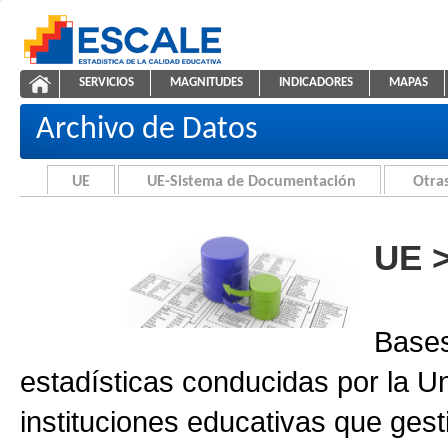
Saltar al contenido
SERVICIOS
MAGNITUDES
INDICADORES
MAPAS
Archivo de Datos
ESCALE - Unidad de Estadística Educativa
NAVEGACIÓN
Archivo de Datos
UE
UE-Sistema de Documentación
Otras
UE 
Bases
estadísticas conducidas por la U
instituciones educativas que gest