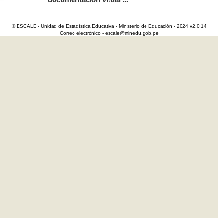
documentación vitual ...
© ESCALE - Unidad de Estadística Educativa - Ministerio de Educación - 2024 v2.0.14
Correo electrónico - escale@minedu.gob.pe