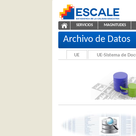
Saltar al contenido
SERVICIOS
MAGNITUDES
Archivo de Datos
ESCALE - Unidad de Estadíst
NAVEGACIÓN
Archivo de Datos
UE
UE-Sistema de Do