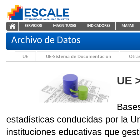
Saltar al contenido
SERVICIOS
MAGNITUDES
INDICADORES
MAPAS
Archivo de Datos
ESCALE - Unidad de Estadística Educativa
NAVEGACIÓN
Archivo de Datos
UE
UE-Sistema de Documentación
Otras
UE 
Bases
estadísticas conducidas por la U
instituciones educativas que gest