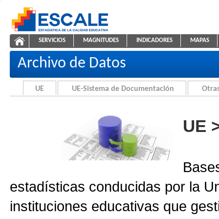
Saltar al contenido
SERVICIOS
MAGNITUDES
INDICADORES
MAPAS
Archivo de Datos
ESCALE - Unidad de Estadística Educativa
NAVEGACIÓN
Archivo de Datos
UE
UE-Sistema de Documentación
Otras
UE 
Bases
estadísticas conducidas por la U
instituciones educativas que gest