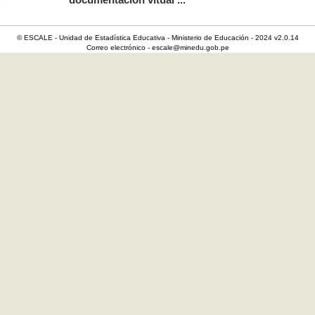
documentación vitual ...
© ESCALE - Unidad de Estadística Educativa - Ministerio de Educación - 2024 v2.0.14
Correo electrónico - escale@minedu.gob.pe