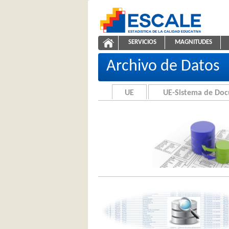
Saltar al contenido
SERVICIOS
MAGNITUDES
Archivo de Datos
ESCALE - Unidad de Estadíst
NAVEGACIÓN
Archivo de Datos
UE
UE-Sistema de Do